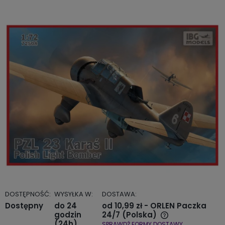
DOSTĘPNOŚĆ:
WYSYŁKA W:
DOSTAWA:
Dostępny
do 24
od 10,99 zł
- ORLEN Paczka
godzin
24/7
(Polska)
(24h)
SPRAWDŹ FORMY DOSTAWY