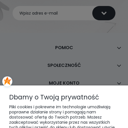
POMOC
SPOŁECZNOŚĆ
MOJE KONTO
Dbamy o Twoją prywatność
PŁATNOŚCI I DOSTAWA
Pliki cookies i pokrewne im technologie umożliwiają
poprawne działanie strony i pomagają nam
dostosować ofertę do Twoich potrzeb. Możesz
INFORMACJE
zaakceptować wykorzystanie przez nas wszystkich
tych plików i przejść do sklepu lub dostosować użycie