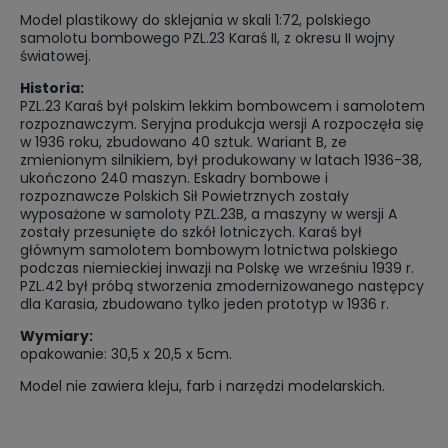
Model plastikowy do sklejania w skali 1:72, polskiego
samolotu bombowego PZL.23 Karaś II, z okresu II wojny
światowej.
Historia:
PZL.23 Karaś był polskim lekkim bombowcem i samolotem
rozpoznawczym. Seryjna produkcja wersji A rozpoczęła się
w 1936 roku, zbudowano 40 sztuk. Wariant B, ze
zmienionym silnikiem, był produkowany w latach 1936-38,
ukończono 240 maszyn. Eskadry bombowe i
rozpoznawcze Polskich Sił Powietrznych zostały
wyposażone w samoloty PZL.23B, a maszyny w wersji A
zostały przesunięte do szkół lotniczych. Karaś był
głównym samolotem bombowym lotnictwa polskiego
podczas niemieckiej inwazji na Polskę we wrześniu 1939 r.
PZL.42 był próbą stworzenia zmodernizowanego następcy
dla Karasia, zbudowano tylko jeden prototyp w 1936 r.
Wymiary:
opakowanie: 30,5 x 20,5 x 5cm.
Model nie zawiera kleju, farb i narzędzi modelarskich.