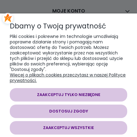
MOJE KONTO
Dbamy o Twoją prywatność
PŁATNOŚCI I DOSTAWA
Pliki cookies i pokrewne im technologie umożliwiają
poprawne działanie strony i pomagają nam
dostosować ofertę do Twoich potrzeb. Możesz
INFORMACJE
zaakceptować wykorzystanie przez nas wszystkich
tych plików i przejść do sklepu lub dostosować użycie
plików do swoich preferencji, wybierając opcję
O NAS
"Dostosuj zgody".
Więcej o plikach cookies przeczytasz w naszej Polityce
prywatności.
ZAAKCEPTUJ TYLKO NIEZBĘDNE
SOMAP sklep modelarski
| al. Jana Pawła II 28, 43-100 Tychy, woj.
śląskie | E-mail:
somapsklep@somap.pl
Tel.:
501597594
| NIP:
DOSTOSUJ ZGODY
6462056771 REGON: 240730965
ZAAKCEPTUJ WSZYSTKIE