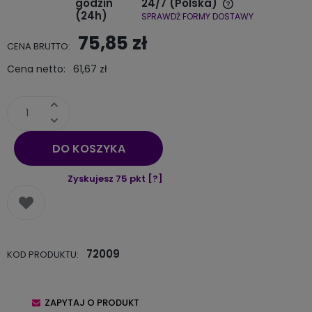
godzin
24/7
(Polska)
(24h)
SPRAWDŹ FORMY DOSTAWY
Cena nie zawiera ewentualnych kosztów płatności
75,85 zł
CENA BRUTTO:
Cena netto:
61,67 zł
DO KOSZYKA
Zyskujesz
75
pkt [
?
]
72009
KOD PRODUKTU:
ZAPYTAJ O PRODUKT