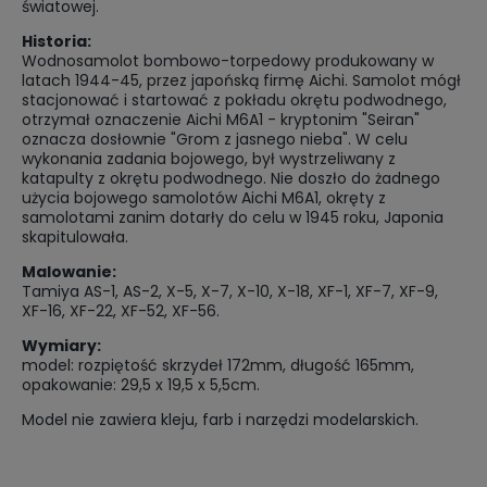
światowej.
Historia:
Wodnosamolot bombowo-torpedowy produkowany w
latach 1944-45, przez japońską firmę Aichi. Samolot mógł
stacjonować i startować z pokładu okrętu podwodnego,
otrzymał oznaczenie Aichi M6A1 - kryptonim "Seiran"
oznacza dosłownie "Grom z jasnego nieba". W celu
wykonania zadania bojowego, był wystrzeliwany z
katapulty z okrętu podwodnego. Nie doszło do żadnego
użycia bojowego samolotów Aichi M6A1, okręty z
samolotami zanim dotarły do celu w 1945 roku, Japonia
skapitulowała.
Malowanie:
Tamiya AS-1, AS-2, X-5, X-7, X-10, X-18, XF-1, XF-7, XF-9,
XF-16, XF-22, XF-52, XF-56.
Wymiary:
model: rozpiętość skrzydeł 172mm, długość 165mm,
opakowanie: 29,5 x 19,5 x 5,5cm.
Model nie zawiera kleju, farb i narzędzi modelarskich.