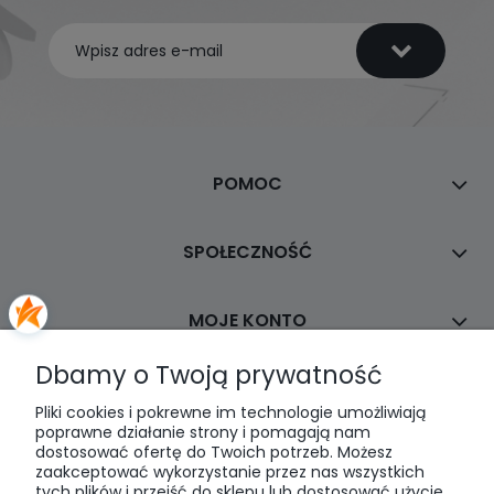
POMOC
SPOŁECZNOŚĆ
MOJE KONTO
Dbamy o Twoją prywatność
PŁATNOŚCI I DOSTAWA
Pliki cookies i pokrewne im technologie umożliwiają
poprawne działanie strony i pomagają nam
dostosować ofertę do Twoich potrzeb. Możesz
INFORMACJE
zaakceptować wykorzystanie przez nas wszystkich
tych plików i przejść do sklepu lub dostosować użycie