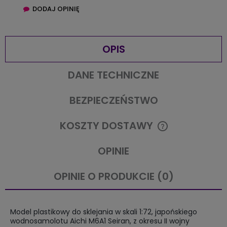
DODAJ OPINIĘ
OPIS
DANE TECHNICZNE
BEZPIECZEŃSTWO
KOSZTY DOSTAWY
CENA NIE ZAWIERA EWENTUALNYCH KOSZTÓW PŁATNOŚCI
OPINIE
OPINIE O PRODUKCIE (0)
Model plastikowy do sklejania w skali 1:72, japońskiego
wodnosamolotu Aichi M6A1 Seiran, z okresu II wojny