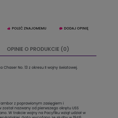
POLEĆ ZNAJOMEMU
DODAJ OPINIĘ
OPINIE O PRODUKCIE (0)
IERA EWENTUALNYCH
Chaser No. 13 z okresu II wojny światowej.
TNOŚCI
 Tambor z poprawionym zasięgiem i
ów został nazwany od pierwszego okrętu USS
no. W trakcie wojny na Pacyfiku wziął udział w
rykańskiej. Gato wycofano ze służby w 1946