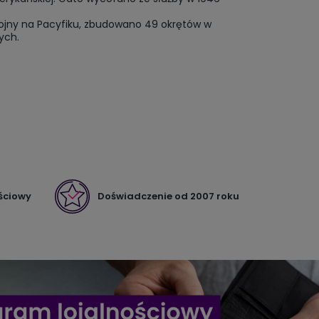
wojny na Pacyfiku, zbudowano 49 okrętów w
ych.
ściowy
Doświadczenie od 2007 roku