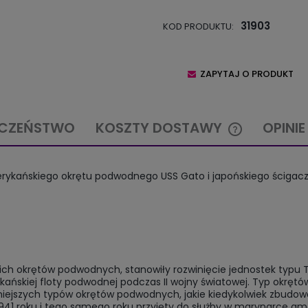
31903
KOD PRODUKTU:
ZAPYTAJ O PRODUKT
ECZEŃSTWO
KOSZTY DOSTAWY
OPINIE
CENA NIE ZAW
merykańskiego okrętu podwodnego USS Gato i japońskiego ścigacza 
KOSZTÓW PŁA
ch okrętów podwodnych, stanowiły rozwinięcie jednostek typu
ańskiej floty podwodnej podczas II wojny światowej. Typ okręt
niejszych typów okrętów podwodnych, jakie kiedykolwiek zbudowa
41 roku i tego samego roku przyjęty do służby w marynarce ame