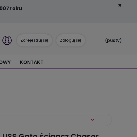
007 roku
Zarejestruj się
Zaloguj się
(pusty)
IOWY
KONTAKT
USS Gato ścigacz Chaser