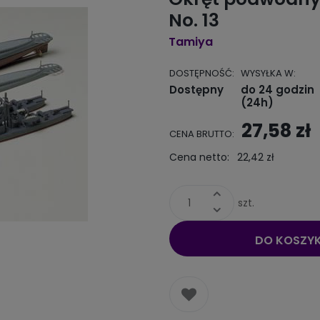
No. 13
Tamiya
DOSTĘPNOŚĆ:
WYSYŁKA W:
Dostępny
do 24 godzin
(24h)
27,58 zł
CENA BRUTTO:
Cena nie zawiera ewentualnych
kosztów płatności
Cena netto:
22,42 zł
szt.
DO KOSZY