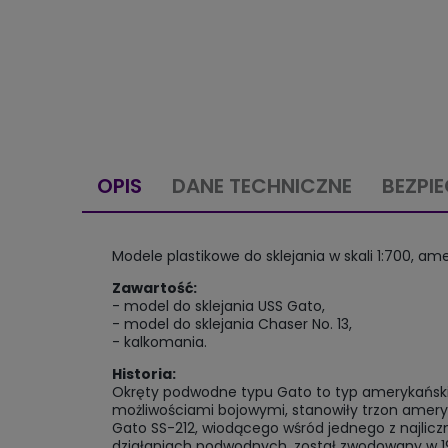
OPIS
DANE TECHNICZNE
BEZPI
Modele plastikowe do sklejania w skali 1:700, a
Zawartość:
- model do sklejania USS Gato,
- model do sklejania Chaser No. 13,
- kalkomania.
Historia:
Okręty podwodne typu Gato to typ amerykański
możliwościami bojowymi, stanowiły trzon ameryk
Gato SS-212, wiodącego wśród jednego z najlicz
działaniach podwodnych, został zwodowany w 19