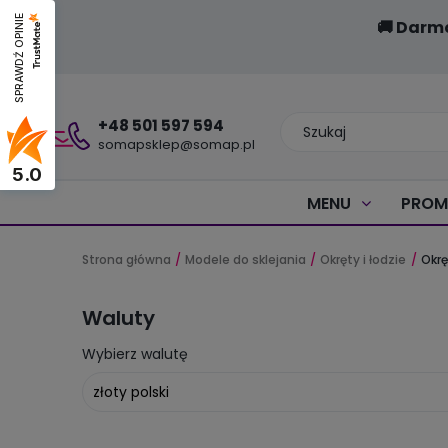
SPRAWDŹ OPINIE
🚚 Darm
+48 501 597 594
somapsklep@somap.pl
5.0
MENU
PROM
Strona główna
Modele do sklejania
Okręty i łodzie
Okrę
Waluty
Wybierz walutę