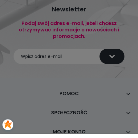
Newsletter
Podaj swój adres e-mail, jeżeli chcesz
otrzymywać informacje o nowościach i
promocjach.
POMOC
SPOŁECZNOŚĆ
MOJE KONTO