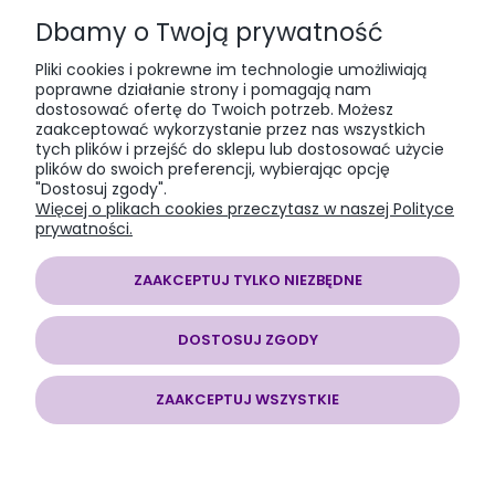
Dbamy o Twoją prywatność
PŁATNOŚCI I DOSTAWA
Pliki cookies i pokrewne im technologie umożliwiają
poprawne działanie strony i pomagają nam
dostosować ofertę do Twoich potrzeb. Możesz
INFORMACJE
zaakceptować wykorzystanie przez nas wszystkich
tych plików i przejść do sklepu lub dostosować użycie
plików do swoich preferencji, wybierając opcję
O NAS
"Dostosuj zgody".
Więcej o plikach cookies przeczytasz w naszej Polityce
prywatności.
ZAAKCEPTUJ TYLKO NIEZBĘDNE
SOMAP sklep modelarski
| al. Jana Pawła II 28, 43-100 Tychy, woj.
śląskie | E-mail:
somapsklep@somap.pl
Tel.:
501597594
| NIP:
DOSTOSUJ ZGODY
6462056771 REGON: 240730965
ZAAKCEPTUJ WSZYSTKIE
POKAŻ PEŁNĄ WERSJĘ STRONY