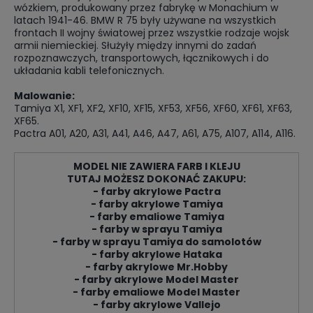
wózkiem, produkowany przez fabrykę w Monachium w
latach 1941-46. BMW R 75 były używane na wszystkich
frontach II wojny światowej przez wszystkie rodzaje wojsk
armii niemieckiej. Służyły między innymi do zadań
rozpoznawczych, transportowych, łącznikowych i do
układania kabli telefonicznych.
Malowanie:
Tamiya X1, XF1, XF2, XF10, XF15, XF53, XF56, XF60, XF61, XF63,
XF65.
Pactra A01, A20, A31, A41, A46, A47, A61, A75, A107, A114, A116.
MODEL NIE ZAWIERA FARB I KLEJU
TUTAJ MOŻESZ DOKONAĆ ZAKUPU:
- farby akrylowe Pactra
- farby akrylowe Tamiya
- farby emaliowe Tamiya
- farby w sprayu Tamiya
- farby w sprayu Tamiya do samolotów
- farby akrylowe Hataka
- farby akrylowe Mr.Hobby
- farby akrylowe Model Master
- farby emaliowe Model Master
- farby akrylowe Vallejo