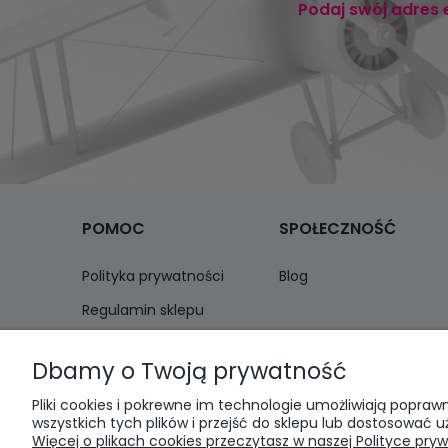
Podaj swój adres 
POMOC
SPOŁECZNOŚĆ
Polityka prywatności
Blog
Regulamin sklepu
Zwroty i reklamacje
Dbamy o Twoją prywatność
Pliki cookies i pokrewne im technologie umożliwiają popr
wszystkich tych plików i przejść do sklepu lub dostosować u
Więcej o plikach cookies przeczytasz w naszej Polityce pryw