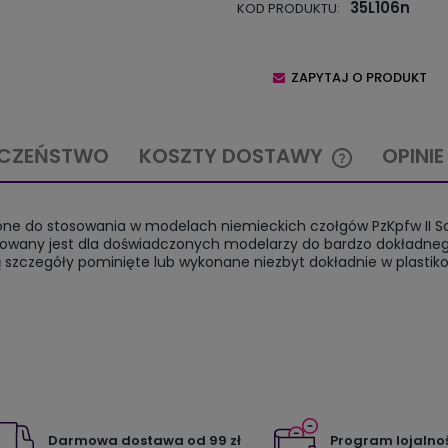
35L106n
KOD PRODUKTU:
ZAPYTAJ O PRODUKT
ECZEŃSTWO
KOSZTY DOSTAWY
OPINIE
CENA NIE ZAW
ne do stosowania w modelach niemieckich czołgów PzKpfw II Sd.Kf
KOSZTÓW PŁA
kowany jest dla doświadczonych modelarzy do bardzo dokładneg
 szczegóły pominięte lub wykonane niezbyt dokładnie w plasti
Darmowa dostawa od 99 zł
Program lojalno