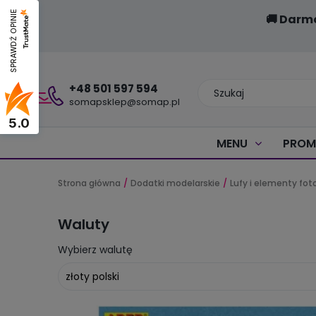
SPRAWDŹ OPINIE
🚚 Darm
+48 501 597 594
somapsklep@somap.pl
5.0
MENU
PROM
Strona główna
Dodatki modelarskie
Lufy i elementy fo
Waluty
Wybierz walutę