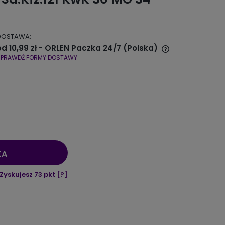
DOSTAWA:
od 10,99 zł
- ORLEN Paczka 24/7
(Polska)
SPRAWDŹ FORMY DOSTAWY
Cena nie zawiera ewentualnych
kosztów płatności
KA
Zyskujesz
73
pkt [
?
]