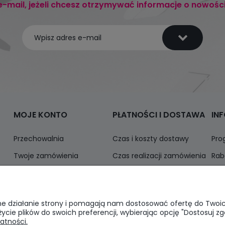
e-mail, jeżeli chcesz otrzymywać informacje o nowośc
MOJE KONTO
PŁATNOŚCI I DOSTAWA
IN
Przechowalnia
Czas i koszty dostawy
Pro
Twoje zamówienia
Czas realizacji zamówienia
Rab
Ustawienia konta
Odbiór osobisty
Inf
Formy płatności
awne działanie strony i pomagają nam dostosować ofertę do Two
życie plików do swoich preferencji, wybierając opcję "Dostosuj zg
atności.