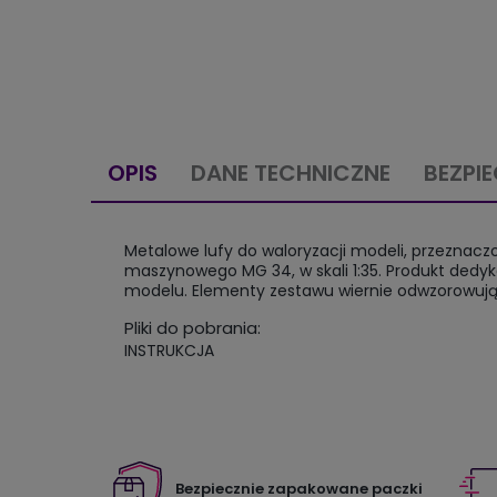
OPIS
DANE TECHNICZNE
BEZPI
Metalowe lufy do waloryzacji modeli, przeznaczo
maszynowego MG 34, w skali 1:35. Produkt dedy
modelu. Elementy zestawu wiernie odwzorowują
Pliki do pobrania:
INSTRUKCJA
Bezpiecznie zapakowane paczki