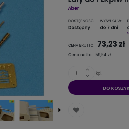
Aber
DOSTĘPNOŚĆ:
WYSYŁKA W:
Dostępny
do 7 dni
73,23 zł
CENA BRUTTO:
Cena netto:
59,54 zł
kpl.
DO KOSZY