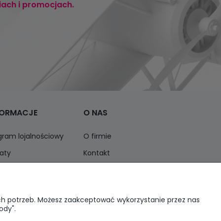
iach i promocjach.
FORMACJE
O NAS
gram lojalnościowy
O firmie
aty
Kontakt
ormacja o opakowaniach
Opinie Trustmate
ich potrzeb. Możesz zaakceptować wykorzystanie przez nas
ody".