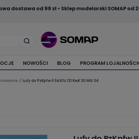
owa dostawa od 99 zł • Sklep modelarski SOMAP od 2
OCJE
NOWOŚCI
BLOG
PROGRAM LOJALNOŚC
totrawione
Lufy do PzKpfw II Sd.Kfz.121 KwK 30 MG 34
Lufy do PzKpfw I