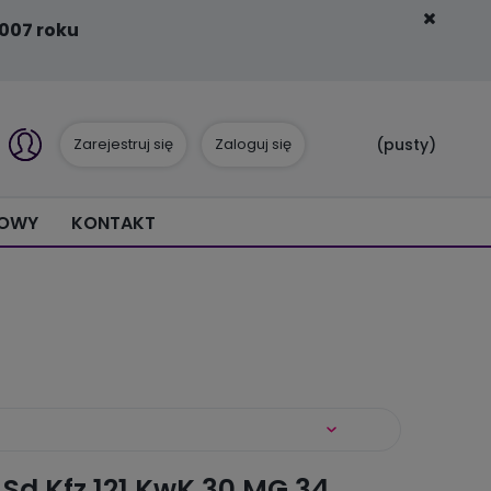
007 roku
Zarejestruj się
Zaloguj się
(pusty)
IOWY
KONTAKT
I Sd.Kfz.121 KwK 30 MG 34