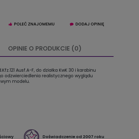
POLEĆ ZNAJOMEMU
DODAJ OPINIĘ
OPINIE O PRODUKCIE (0)
IERA EWENTUALNYCH
z.121 Ausf.A-F, do działka KwK 30 i karabinu
TNOŚCI
o odzwierciedlenia realistycznego wyglądu
kowym modelu.
ściowy
Doświadczenie od 2007 roku