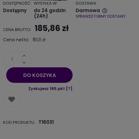
DOSTĘPNOŚĆ:
WYSYŁKA W:
DOSTAWA:
Dostępny
do 24 godzin
Darmowa
(24h)
SPRAWDŹ FORMY DOSTAWY
Cena nie zawiera ewentualnych kosztów płatności
185,86 zł
CENA BRUTTO:
Cena netto:
151,11 zł
DO KOSZYKA
Zyskujesz
185
pkt [
?
]
T16031
KOD PRODUKTU: