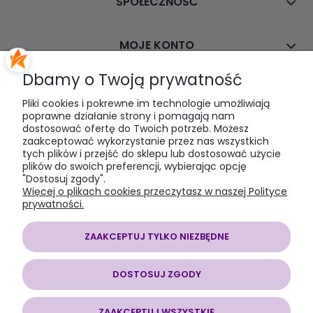
SPOŁECZNOŚĆ
MOJE KONTO
Dbamy o Twoją prywatność
PŁATNOŚCI I DOSTAWA
Pliki cookies i pokrewne im technologie umożliwiają
poprawne działanie strony i pomagają nam
dostosować ofertę do Twoich potrzeb. Możesz
INFORMACJE
zaakceptować wykorzystanie przez nas wszystkich
tych plików i przejść do sklepu lub dostosować użycie
plików do swoich preferencji, wybierając opcję
O NAS
"Dostosuj zgody".
Więcej o plikach cookies przeczytasz w naszej Polityce
prywatności.
ZAAKCEPTUJ TYLKO NIEZBĘDNE
SOMAP sklep modelarski
| al. Jana Pawła II 28, 43-100 Tychy, woj.
śląskie | E-mail:
somapsklep@somap.pl
Tel.:
501597594
| NIP:
DOSTOSUJ ZGODY
6462056771 REGON: 240730965
ZAAKCEPTUJ WSZYSTKIE