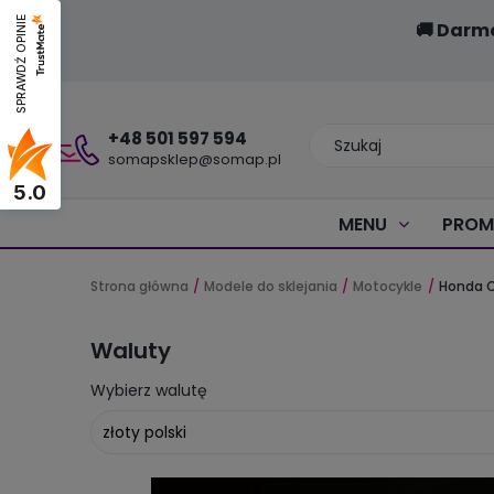
SPRAWDŹ OPINIE
🚚 Darm
+48 501 597 594
somapsklep@somap.pl
5.0
MENU
PROM
Strona główna
Modele do sklejania
Motocykle
Honda 
Waluty
Wybierz walutę