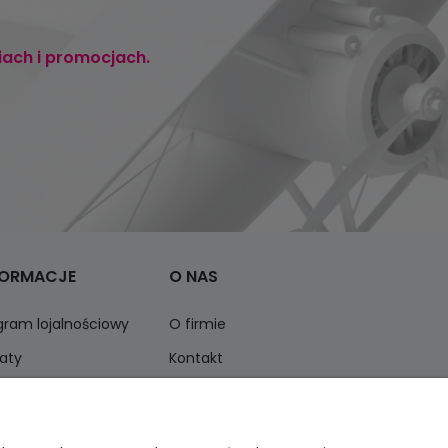
iach i promocjach.
FORMACJE
O NAS
gram lojalnościowy
O firmie
aty
Kontakt
ormacja o opakowaniach
Opinie Trustmate