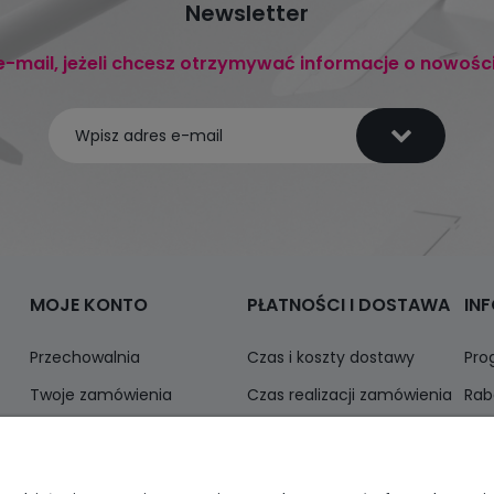
Newsletter
e-mail, jeżeli chcesz otrzymywać informacje o nowośc
MOJE KONTO
PŁATNOŚCI I DOSTAWA
IN
Przechowalnia
Czas i koszty dostawy
Pro
Twoje zamówienia
Czas realizacji zamówienia
Rab
Ustawienia konta
Odbiór osobisty
Inf
Formy płatności