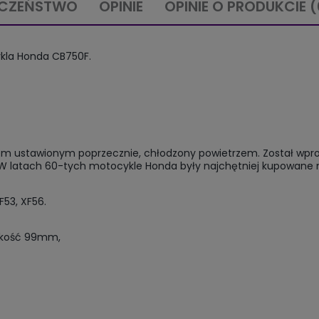
ECZEŃSTWO
OPINIE
OPINIE O PRODUKCIE (
cykla Honda CB750F.
em ustawionym poprzecznie, chłodzony powietrzem. Został wprow
W latach 60-tych motocykle Honda były najchętniej kupowane n
XF53, XF56.
okość 99mm,