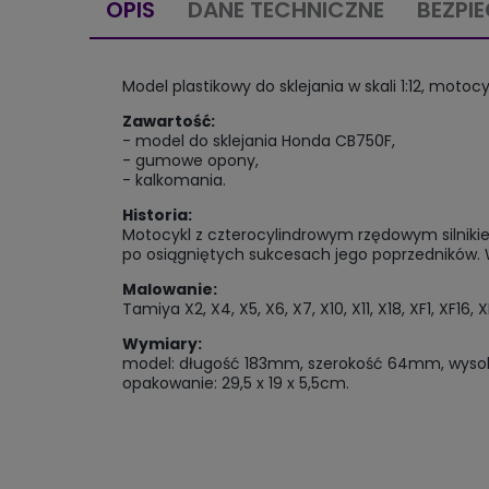
OPIS
DANE TECHNICZNE
BEZPI
Model plastikowy do sklejania w skali 1:12, moto
Zawartość:
- model do sklejania Honda CB750F,
- gumowe opony,
- kalkomania.
Historia:
Motocykl z czterocylindrowym rzędowym silniki
po osiągniętych sukcesach jego poprzedników. 
Malowanie:
Tamiya X2, X4, X5, X6, X7, X10, X11, X18, XF1, XF16, 
Wymiary:
model: długość 183mm, szerokość 64mm, wys
opakowanie: 29,5 x 19 x 5,5cm.