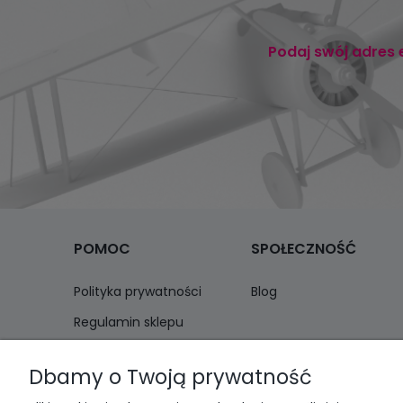
Podaj swój adres 
POMOC
SPOŁECZNOŚĆ
Polityka prywatności
Blog
Regulamin sklepu
Zwroty i reklamacje
Dbamy o Twoją prywatność