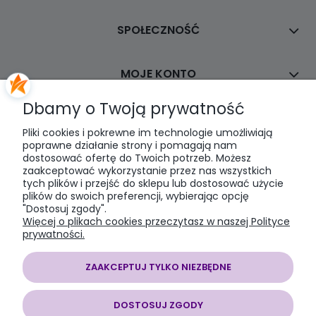
SPOŁECZNOŚĆ
MOJE KONTO
Dbamy o Twoją prywatność
PŁATNOŚCI I DOSTAWA
Pliki cookies i pokrewne im technologie umożliwiają
poprawne działanie strony i pomagają nam
dostosować ofertę do Twoich potrzeb. Możesz
INFORMACJE
zaakceptować wykorzystanie przez nas wszystkich
tych plików i przejść do sklepu lub dostosować użycie
plików do swoich preferencji, wybierając opcję
O NAS
"Dostosuj zgody".
Więcej o plikach cookies przeczytasz w naszej Polityce
prywatności.
ZAAKCEPTUJ TYLKO NIEZBĘDNE
SOMAP sklep modelarski
| al. Jana Pawła II 28, 43-100 Tychy, woj.
śląskie | E-mail:
somapsklep@somap.pl
Tel.:
501597594
| NIP:
DOSTOSUJ ZGODY
6462056771 REGON: 240730965