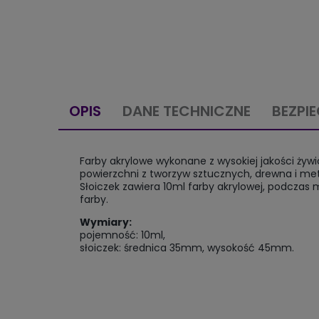
OPIS
DANE TECHNICZNE
BEZPI
Farby akrylowe wykonane z wysokiej jakości ż
powierzchni z tworzyw sztucznych, drewna i met
Słoiczek zawiera 10ml farby akrylowej, podczas 
farby.
Wymiary:
pojemność: 10ml,
słoiczek: średnica 35mm, wysokość 45mm.