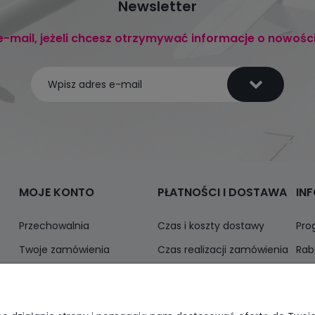
Newsletter
e-mail, jeżeli chcesz otrzymywać informacje o nowośc
MOJE KONTO
PŁATNOŚCI I DOSTAWA
IN
Przechowalnia
Czas i koszty dostawy
Pro
Twoje zamówienia
Czas realizacji zamówienia
Rab
Ustawienia konta
Odbiór osobisty
Inf
Formy płatności