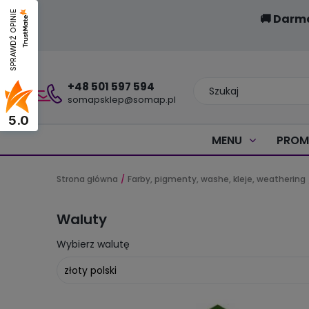
SPRAWDŹ OPINIE
🚚 Darm
+48 501 597 594
somapsklep@somap.pl
5.0
MENU
PROM
Strona główna
Farby, pigmenty, washe, kleje, weathering
Waluty
Wybierz walutę