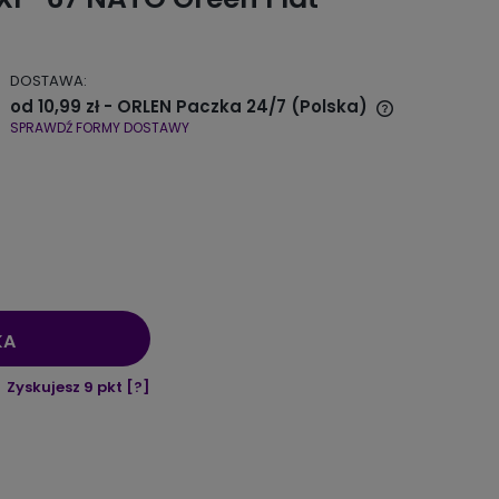
DOSTAWA:
od 10,99 zł
- ORLEN Paczka 24/7
(Polska)
SPRAWDŹ FORMY DOSTAWY
Cena nie zawiera ewentualnych
kosztów płatności
KA
Zyskujesz
9
pkt [
?
]