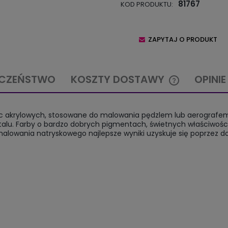
81767
KOD PRODUKTU:
ZAPYTAJ O PRODUKT
ECZEŃSTWO
KOSZTY DOSTAWY
OPINIE
CENA NIE ZAW
ywic akrylowych, stosowane do malowania pędzlem lub aerograf
KOSZTÓW PŁA
alu. Farby o bardzo dobrych pigmentach, świetnych właściwości
malowania natryskowego najlepsze wyniki uzyskuje się poprzez dod