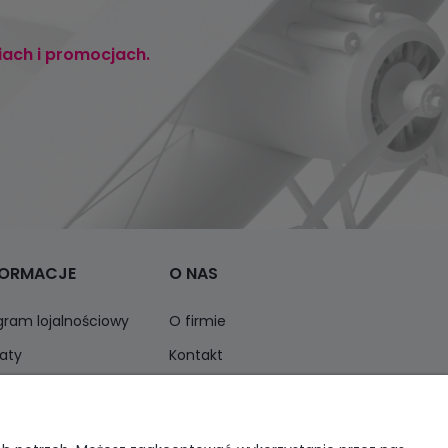
iach i promocjach.
FORMACJE
O NAS
gram lojalnościowy
O firmie
aty
Kontakt
ormacja o opakowaniach
Opinie Trustmate