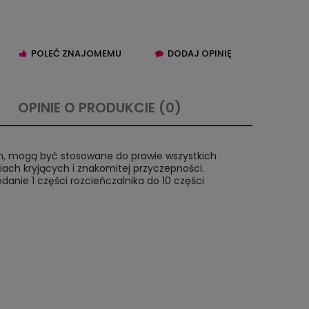
POLEĆ ZNAJOMEMU
DODAJ OPINIĘ
OPINIE O PRODUKCIE (0)
IERA EWENTUALNYCH
em, mogą być stosowane do prawie wszystkich
TNOŚCI
ach kryjących i znakomitej przyczepności.
anie 1 części rozcieńczalnika do 10 części