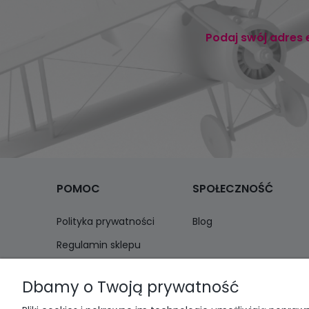
Podaj swój adres 
POMOC
SPOŁECZNOŚĆ
Polityka prywatności
Blog
Regulamin sklepu
Zwroty i reklamacje
Dbamy o Twoją prywatność