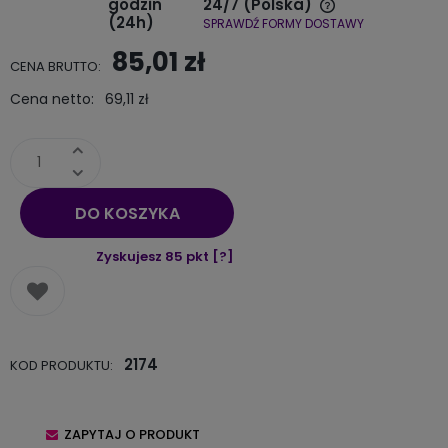
godzin
24/7
(Polska)
(24h)
SPRAWDŹ FORMY DOSTAWY
Cena nie zawiera ewentualnych kosztów płatności
85,01 zł
CENA BRUTTO:
Cena netto:
69,11 zł
DO KOSZYKA
Zyskujesz
85
pkt [
?
]
2174
KOD PRODUKTU:
ZAPYTAJ O PRODUKT