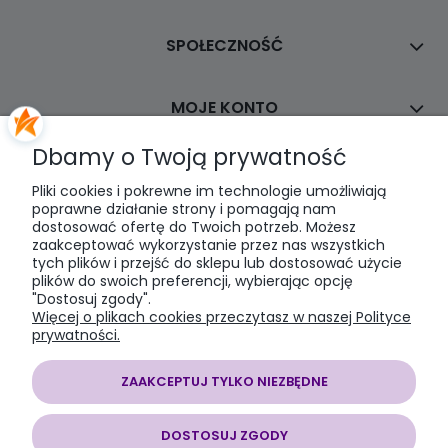
SPOŁECZNOŚĆ
MOJE KONTO
Dbamy o Twoją prywatność
PŁATNOŚCI I DOSTAWA
Pliki cookies i pokrewne im technologie umożliwiają
poprawne działanie strony i pomagają nam
dostosować ofertę do Twoich potrzeb. Możesz
INFORMACJE
zaakceptować wykorzystanie przez nas wszystkich
tych plików i przejść do sklepu lub dostosować użycie
plików do swoich preferencji, wybierając opcję
O NAS
"Dostosuj zgody".
Więcej o plikach cookies przeczytasz w naszej Polityce
prywatności.
ZAAKCEPTUJ TYLKO NIEZBĘDNE
SOMAP sklep modelarski
| al. Jana Pawła II 28, 43-100 Tychy, woj.
śląskie | E-mail:
somapsklep@somap.pl
Tel.:
501597594
| NIP:
DOSTOSUJ ZGODY
6462056771 REGON: 240730965