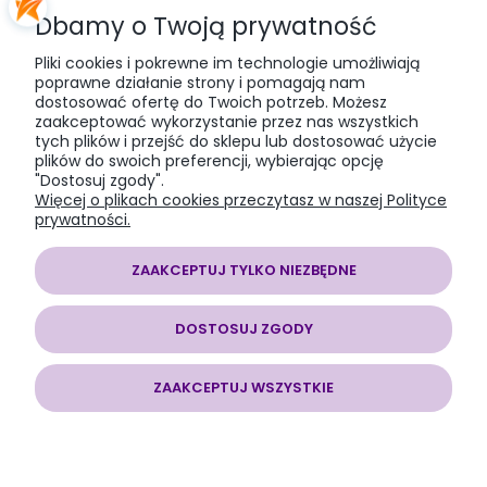
Dbamy o Twoją prywatność
PŁATNOŚCI I DOSTAWA
Pliki cookies i pokrewne im technologie umożliwiają
poprawne działanie strony i pomagają nam
dostosować ofertę do Twoich potrzeb. Możesz
INFORMACJE
zaakceptować wykorzystanie przez nas wszystkich
tych plików i przejść do sklepu lub dostosować użycie
plików do swoich preferencji, wybierając opcję
O NAS
"Dostosuj zgody".
Więcej o plikach cookies przeczytasz w naszej Polityce
prywatności.
ZAAKCEPTUJ TYLKO NIEZBĘDNE
SOMAP sklep modelarski
| al. Jana Pawła II 28, 43-100 Tychy, woj.
śląskie | E-mail:
somapsklep@somap.pl
Tel.:
501597594
| NIP:
DOSTOSUJ ZGODY
6462056771 REGON: 240730965
ZAAKCEPTUJ WSZYSTKIE
POKAŻ PEŁNĄ WERSJĘ STRONY