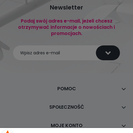
Newsletter
Podaj swój adres e-mail, jeżeli chcesz
otrzymywać informacje o nowościach i
promocjach.
POMOC
SPOŁECZNOŚĆ
MOJE KONTO