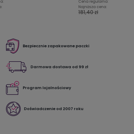
a:
Cena regularna:
a:
Najniższa cena:
181,40 zł
Bezpiecznie zapakowane paczki
Darmowa dostawa od 99 zł
Program lojalnościowy
Doświadczenie od 2007 roku