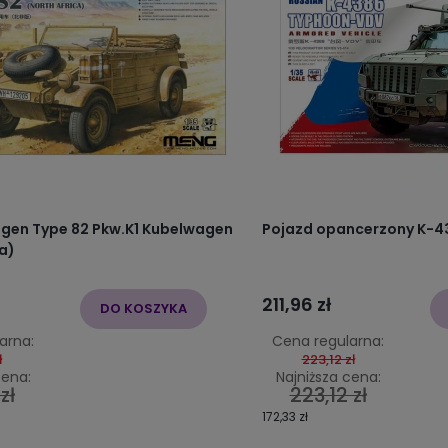
gen Type 82 Pkw.K1 Kubelwagen
Pojazd opancerzony K-
ca)
211,96 zł
DO KOSZYKA
arna:
Cena regularna:
ł
223,12 zł
cena:
Najniższa cena:
zł
223,12 zł
172,33 zł