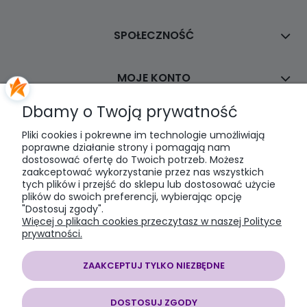
SPOŁECZNOŚĆ
MOJE KONTO
Dbamy o Twoją prywatność
PŁATNOŚCI I DOSTAWA
Pliki cookies i pokrewne im technologie umożliwiają
poprawne działanie strony i pomagają nam
dostosować ofertę do Twoich potrzeb. Możesz
INFORMACJE
zaakceptować wykorzystanie przez nas wszystkich
tych plików i przejść do sklepu lub dostosować użycie
plików do swoich preferencji, wybierając opcję
O NAS
"Dostosuj zgody".
Więcej o plikach cookies przeczytasz w naszej Polityce
prywatności.
ZAAKCEPTUJ TYLKO NIEZBĘDNE
SOMAP sklep modelarski
| al. Jana Pawła II 28, 43-100 Tychy, woj.
śląskie | E-mail:
somapsklep@somap.pl
Tel.:
501597594
| NIP:
DOSTOSUJ ZGODY
6462056771 REGON: 240730965