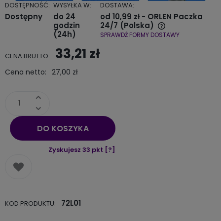
DOSTĘPNOŚĆ:
WYSYŁKA W:
DOSTAWA:
Dostępny
do 24
od 10,99 zł
- ORLEN Paczka
godzin
24/7
(Polska)
(24h)
SPRAWDŹ FORMY DOSTAWY
Cena nie zawiera ewentualnych kosztów płatności
33,21 zł
CENA BRUTTO:
Cena netto:
27,00 zł
DO KOSZYKA
Zyskujesz
33
pkt [
?
]
72L01
KOD PRODUKTU: