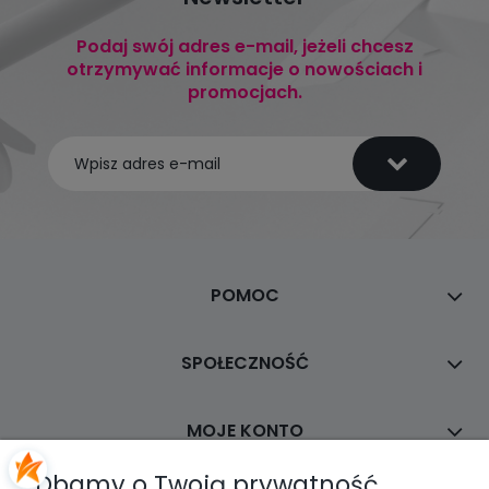
Podaj swój adres e-mail, jeżeli chcesz
otrzymywać informacje o nowościach i
promocjach.
POMOC
SPOŁECZNOŚĆ
MOJE KONTO
Dbamy o Twoją prywatność