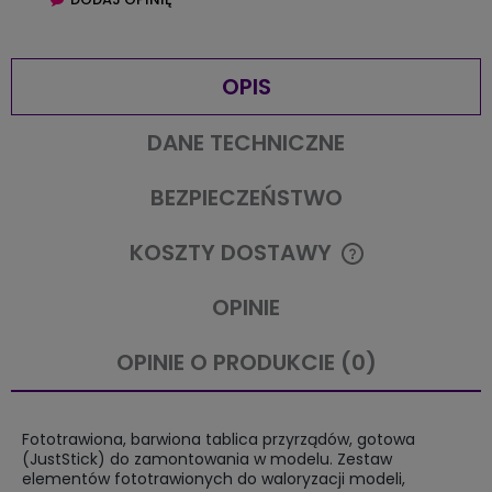
OPIS
DANE TECHNICZNE
BEZPIECZEŃSTWO
KOSZTY DOSTAWY
CENA NIE ZAWIERA EWENTUALNYCH KOSZTÓW PŁATNOŚCI
OPINIE
OPINIE O PRODUKCIE (0)
Fototrawiona, barwiona tablica przyrządów, gotowa
(JustStick) do zamontowania w modelu. Zestaw
elementów fototrawionych do waloryzacji modeli,