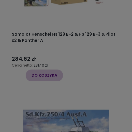
Samolot Henschel Hs 129 B-2 & HS 129 B-3 & Pilot
x2 & Panther A
284,62 zł
Cena netto:
231,40 zł
DO KOSZYKA