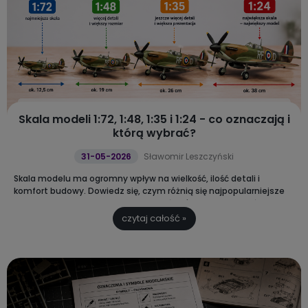
Skala modeli 1:72, 1:48, 1:35 i 1:24 - co oznaczają i
którą wybrać?
31-05-2026
Sławomir Leszczyński
Skala modelu ma ogromny wpływ na wielkość, ilość detali i
komfort budowy. Dowiedz się, czym różnią się najpopularniejsze
skale 1:72, 1:48, 1:35 i 1:24 oraz sprawdź, którą warto wybrać na
początek przygody z modelarstwem.
czytaj całość »