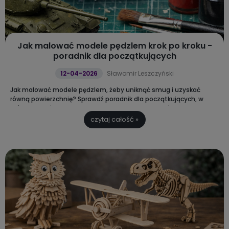
Jak malować modele pędzlem krok po kroku -
poradnik dla początkujących
12-04-2026
Sławomir Leszczyński
Jak malować modele pędzlem, żeby uniknąć smug i uzyskać
równą powierzchnię? Sprawdź poradnik dla początkujących, w
którym wyjaśniamy jakie farby modelarskie wybrać oraz jak krok po
kroku poprawnie malować modele.
czytaj całość »