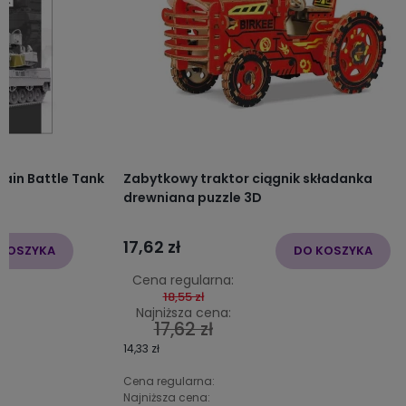
ain Battle Tank
Zabytkowy traktor ciągnik składanka
drewniana puzzle 3D
17,62 zł
KOSZYKA
DO KOSZYKA
Cena regularna:
18,55 zł
Najniższa cena:
17,62 zł
14,33 zł
Cena regularna:
Najniższa cena: