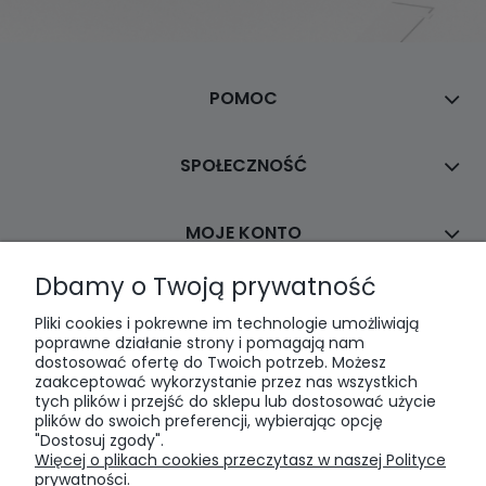
POMOC
SPOŁECZNOŚĆ
MOJE KONTO
Dbamy o Twoją prywatność
PŁATNOŚCI I DOSTAWA
Pliki cookies i pokrewne im technologie umożliwiają
poprawne działanie strony i pomagają nam
dostosować ofertę do Twoich potrzeb. Możesz
INFORMACJE
zaakceptować wykorzystanie przez nas wszystkich
tych plików i przejść do sklepu lub dostosować użycie
plików do swoich preferencji, wybierając opcję
O NAS
"Dostosuj zgody".
Więcej o plikach cookies przeczytasz w naszej Polityce
prywatności.