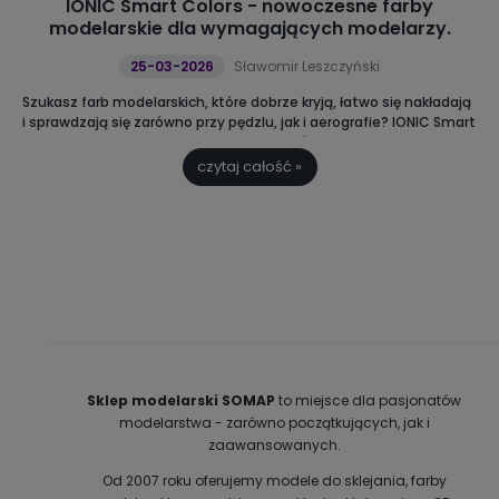
IONIC Smart Colors - nowoczesne farby
modelarskie dla wymagających modelarzy.
25-03-2026
Sławomir Leszczyński
Szukasz farb modelarskich, które dobrze kryją, łatwo się nakładają
i sprawdzają się zarówno przy pędzlu, jak i aerografie?
IONIC Smart
Colors to nowoczesne farby akrylowe, które ułatwiają malowanie i
pozwalają uzyskać lepszy efekt końcowy. Sprawdź, dlaczego
czytaj całość »
modelarze coraz częściej je wybierają.
Sklep modelarski SOMAP
to miejsce dla pasjonatów
modelarstwa - zarówno początkujących, jak i
zaawansowanych.
Od 2007 roku oferujemy modele do sklejania, farby