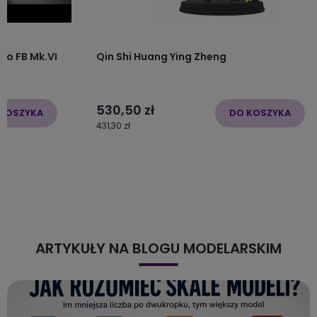
to FB Mk.VI
Qin Shi Huang Ying Zheng
530,50 zł
KOSZYKA
DO KOSZYKA
431,30 zł
ARTYKUŁY NA BLOGU MODELARSKIM