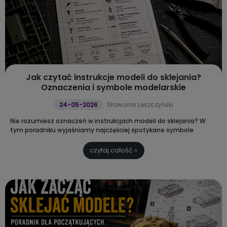
Jak czytać instrukcje modeli do sklejania?
Oznaczenia i symbole modelarskie
24-05-2026
Sławomir Leszczyński
Nie rozumiesz oznaczeń w instrukcjach modeli do sklejania?
W
tym poradniku wyjaśniamy najczęściej spotykane symbole
modelarskie, oznaczenia cięcia, klejenia, malowania i kalkomanii.
Dodatkowo przygotowaliśmy praktyczną ściągę PDF do pobrania i
czytaj całość »
wydrukowania.