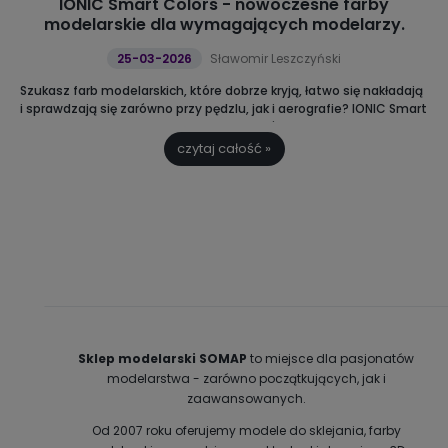
IONIC Smart Colors - nowoczesne farby
modelarskie dla wymagających modelarzy.
25-03-2026
Sławomir Leszczyński
Szukasz farb modelarskich, które dobrze kryją, łatwo się nakładają
i sprawdzają się zarówno przy pędzlu, jak i aerografie?
IONIC Smart
Colors to nowoczesne farby akrylowe, które ułatwiają malowanie i
pozwalają uzyskać lepszy efekt końcowy. Sprawdź, dlaczego
czytaj całość »
modelarze coraz częściej je wybierają.
Sklep modelarski SOMAP
to miejsce dla pasjonatów
modelarstwa - zarówno początkujących, jak i
zaawansowanych.
Od 2007 roku oferujemy modele do sklejania, farby