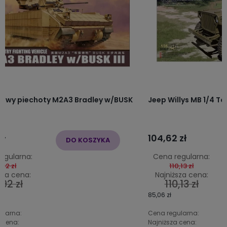
owy piechoty M2A3 Bradley w/BUSK
Jeep Willys MB 1/4 To
zł
104,62 zł
DO KOSZYKA
egularna:
Cena regularna:
,92 zł
110,13 zł
sza cena:
Najniższa cena:
92 zł
110,13 zł
85,06 zł
ularna:
Cena regularna:
 cena:
Najniższa cena: