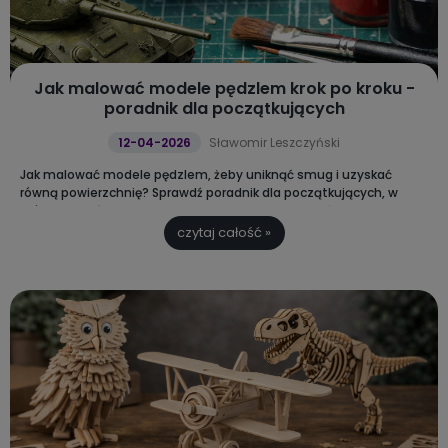
Jak malować modele pędzlem krok po kroku -
poradnik dla początkujących
12-04-2026
Sławomir Leszczyński
Jak malować modele pędzlem, żeby uniknąć smug i uzyskać
równą powierzchnię? Sprawdź poradnik dla początkujących, w
którym wyjaśniamy jakie farby modelarskie wybrać oraz jak krok po
kroku poprawnie malować modele.
czytaj całość »