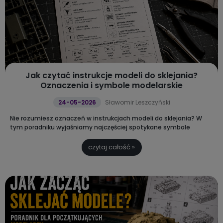
Jak czytać instrukcje modeli do sklejania?
Oznaczenia i symbole modelarskie
24-05-2026
Sławomir Leszczyński
Nie rozumiesz oznaczeń w instrukcjach modeli do sklejania?
W
tym poradniku wyjaśniamy najczęściej spotykane symbole
modelarskie, oznaczenia cięcia, klejenia, malowania i kalkomanii.
Dodatkowo przygotowaliśmy praktyczną ściągę PDF do pobrania i
czytaj całość »
wydrukowania.