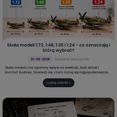
Skala modeli 1:72, 1:48, 1:35 i 1:24 - co oznaczają i
którą wybrać?
31-05-2026
Sławomir Leszczyński
Skala modelu ma ogromny wpływ na wielkość, ilość detali i
komfort budowy. Dowiedz się, czym różnią się najpopularniejsze
skale 1:72, 1:48, 1:35 i 1:24 oraz sprawdź, którą warto wybrać na
początek przygody z modelarstwem.
czytaj całość »