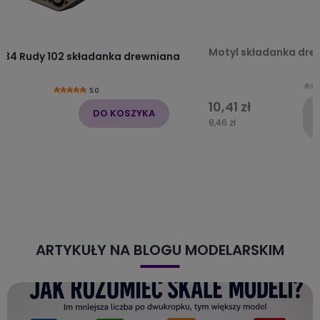
Motyl składanka dre
-34 Rudy 102 składanka drewniana
5.0
10,41 zł
zł
DO KOSZYKA
8,46 zł
ARTYKUŁY NA BLOGU MODELARSKIM